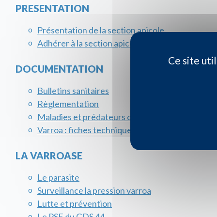
PRESENTATION
Présentation de la section apicole
Adhérer à la section apicole
Ce site ut
DOCUMENTATION
Bulletins sanitaires
Règlementation
Maladies et prédateurs de la ruche
Varroa : fiches techniques
LA VARROASE
Le parasite
Surveillance la pression varroa
Lutte et prévention
Le PSE du GDS 44