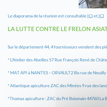
Le diaporama de la réunion est consultable
ICI
et
ICI
LA LUTTE CONTRE LE FRELON ASIA
Sur le département 44, 4 fournisseurs vendent des piè
* L’Atelier des Abeilles 57 Rue François René de Châ
* MAT API à NANTES – ORVAULT2 Bis rue de Neuilly –
* Atlantique apiculture ZAC des Minées 9 rue des lan
*Thomas apiculture : ZAC du Pré Boismain 44760 La B