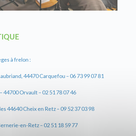
TIQUE
ges à frelon :
teaubriand, 44470 Carquefou – 06 73 99 07 81
 44700 Orvault – 02 51 78 07 46
des 44640 Cheix en Retz – 09 52 37 03 98
ernerie-en-Retz – 02 51 18 59 77