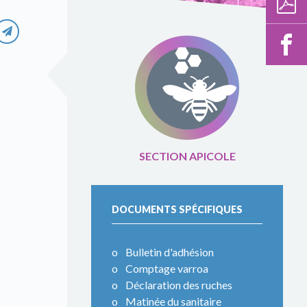
SECTION APICOLE
DOCUMENTS SPÉCIFIQUES
Bulletin d'adhésion
Comptage varroa
Déclaration des ruches
Matinée du sanitaire