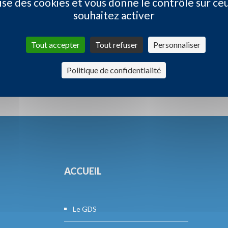
ilise des cookies et vous donne le contrôle sur ce
souhaitez activer
 44, aucun remboursement, aide ou conseil ne peut vous 
Tout accepter
Tout refuser
Personnaliser
Politique de confidentialité
ACCUEIL
Le GDS