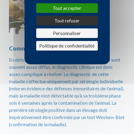
Tout accepter
Tout refuser
Personnaliser
Politique de confidentialité
Comment établir un diagnostic ?
En début d’évolution de la maladie, les symptômes sont
souvent assez diffus, le diagnostic clinique est donc
assez compliqué à réaliser. Le diagnostic de cette
maladie s’effectue uniquement par sérologie individuelle
(mise en évidence des défenses immunitaires de l’animal),
mais la maladie n’est détectable qu’à sa troisième phase
sois 6 semaines après la contamination de l’animal. La
première sérologie positive dans un élevage doit
impérativement être confirmée par un test Western-Blot
(confirmation de la maladie).