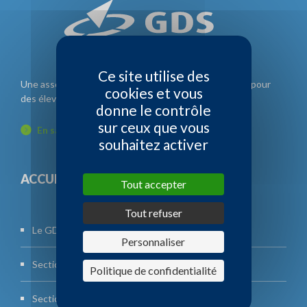
Ce site utilise des
Une association d'éleveurs, gérée par des éleveurs et pour
cookies et vous
des éleveurs.
donne le contrôle
sur ceux que vous
En savoir plus
souhaitez activer
ACCUEIL
Tout accepter
Tout refuser
Le GDS
Personnaliser
Section bovine
Politique de confidentialité
Section ovine