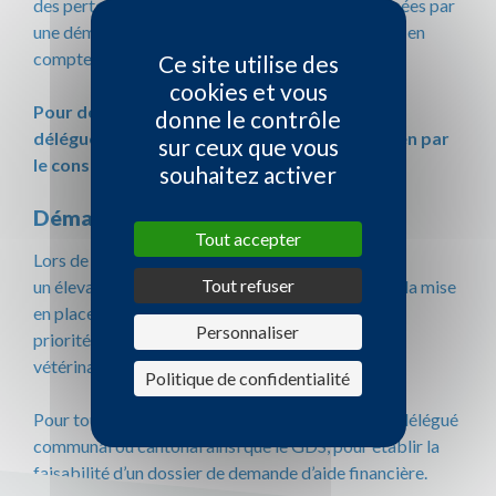
des pertes non sanitaires. Toutes pertes indemnisées par
une démarche assurantielle ne pourront être prise en
compte.
Ce site utilise des
cookies et vous
Pour des cas particuliers, les
donne le contrôle
délégués locaux peuvent demander un examen par
sur ceux que vous
le conseil d’administration.
souhaitez activer
Démarches :
Tout accepter
Lors de la survenue d’un événement sanitaire dans
Tout refuser
un élevage occasionnant une mortalité excessive, la mise
en place d’un protocole médical adapté est une
Personnaliser
priorité. Dans ce cadre votre vétérinaire et le pôle
vétérinaire du GDS doivent être prévenus.
Politique de confidentialité
Pour toute demande, vous devrez prévenir votre délégué
communal ou cantonal ainsi que le GDS, pour établir la
faisabilité d’un dossier de demande d’aide financière.