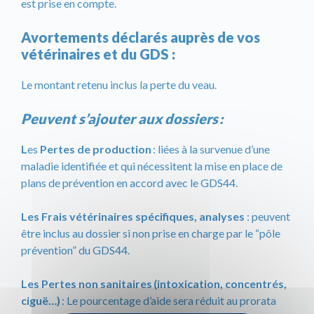
est prise en compte.
Avortements déclarés auprès de vos
vétérinaires et du GDS
:
Le montant retenu inclus la perte du veau.
Peuvent s’ajouter aux dossiers :
L
es
Pertes de production
: liées à la survenue d’une
maladie identifiée et qui nécessitent la mise en place de
plans de prévention en accord avec le GDS44.
Les Frais vétérinaires spécifiques, analyses
: peuvent
être inclus au dossier si non prise en charge par le “pôle
prévention” du GDS44.
Les Pertes non sanitaires (intoxication, concentrés,
ciguë…)
: Le pourcentage d’aide sera réduit au prorata