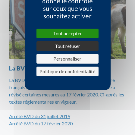
donne le contrôle
sur ceux que vous
souhaitez activer
Tout accepter
Tout refuser
Personnaliser
La BVD vers l’éradication
Politique de confidentialité
La BVD est réglementée sur l’ensemble du territoire
français depuis le 31 juillet 2019. Un second arrêté a
révisé certaines mesures au 17 février 2020. Ci-après les
textes réglementaires en vigueur.
Arrêté BVD du 31 juillet 2019
Arrêté BVD du 17 février 2020