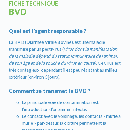
FICHE TECHNIQUE
BVD
Quel est l’agent responsable ?
La BVD (
D
iarrhée
V
irale
B
ovine), est une maladie
transmise par un pestivirus (
virus dont la manifestation
de la maladie dépend du statut immunitaire de l’animal,
de son âge et de la souche du virus en cause)
. Ce virus est
très contagieux, cependant il est peu résistant au milieu
extérieur (environ 3 jours).
Comment se transmet la BVD ?
La principale voie de contamination est
l’introduction d’un animal infecté.
Le contact avec le voisinage, les contacts « mufle à
mufle » par-dessus la clôture permettent la
transmission de la maladie.