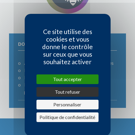
SECTION APICOLE
Ce site utilise des
cookies et vous
DOCUMENTS SPÉCIFIQUES
donne le contrôle
sur ceux que vous
souhaitez activer
Arrêté préfectoral emplacement des ruches
Déclaration de ruches
Règlementation étiquetage du miel
Tout accepter
Note BSV : réglementation
Tout refuser
phytopharmaceutique
Personnaliser
Politique de confidentialité