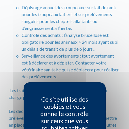
Dépistage annuel des troupeaux : sur lait de tank
pour les troupeaux laitiers et sur prélèvements
sanguins pour les cheptels allaitants ou
d’engraissement à l’herbe.
Contrôle des achats : l’analyse brucellose est
obligatoire pour les animaux > 24 mois ayant subi
un délais de transit de plus de 6 jours..
Surveillance des avortements : tout avortement
est à déclarer et à dépister. Contacter votre
vétérinaire sanitaire qui se déplacera pour réaliser
des prélèvements.
Les frais occasionnés par ces analyses sont pris en
charge par l’Etat.
Ce site utilise des
cookies et vous
Les déclarations d’avortements et la réalisation de
donne le contrôle
prélèvements permettent également au GDS de mettre
sur ceux que vous
en place des recherches complémentaires pour d’autres
souhaitez activer