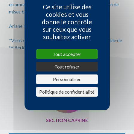
en amont permettra de sécuriser la première saison de
Ce site utilise des
mises bas.
cookies et vous
donne le contrôle
Ariane KLEIN – GDS44
sur ceux que vous
souhaitez activer
*Virus de l’arthrite encéphalite caprine – responsable de
boiteries chez les chèvres.
Tout accepter
Tout refuser
Personnaliser
Politique de confidentialité
SECTION CAPRINE