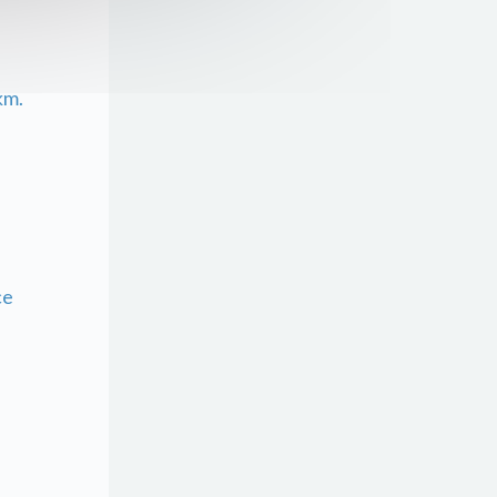
km.
ce