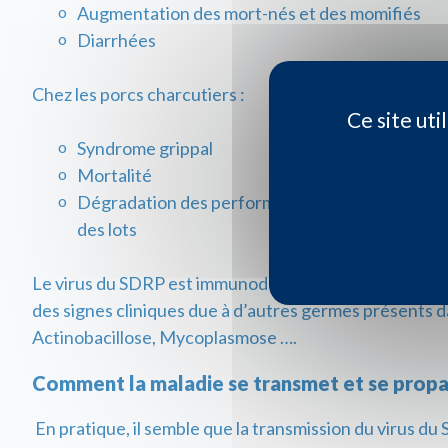
Augmentation des mort-nés et des momifiés
Diarrhées
Chez les porcs charcutiers :
Ce site ut
Syndrome grippal
Mortalité
Dégradation des performances : retard de croi
des lots
Le virus du SDRP est immunodépresseur. Il a des possi
des signes cliniques due à d’autres germes présents da
Actinobacillose, Mycoplasmose ….
Comment la maladie se transmet et se propag
En pratique, il semble que la transmission du virus du