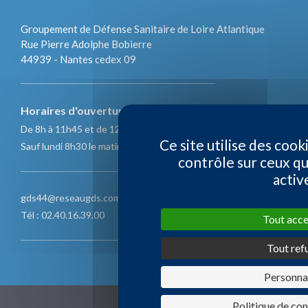
Groupement de Défense Sanitaire de Loire Atlantique
Rue Pierre Adolphe Bobierre
44939 - Nantes cedex 09
Horaires d'ouverture :
De 8h à 11h45 et de 12h45 à 17h
Ce site utilise des cook
Sauf lundi 8h30 le matin - Vendredi 16h30 l'après-midi
contrôle sur ceux q
activ
gds44@reseaugds.com
Tél : 02.40.16.39.00
Tout acc
Tout ref
Personnal
Politique de con