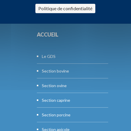
Politique de confidentialité
ACCUEIL
Le GDS
Section bovine
Section ovine
Section caprine
Section porcine
Section apicole