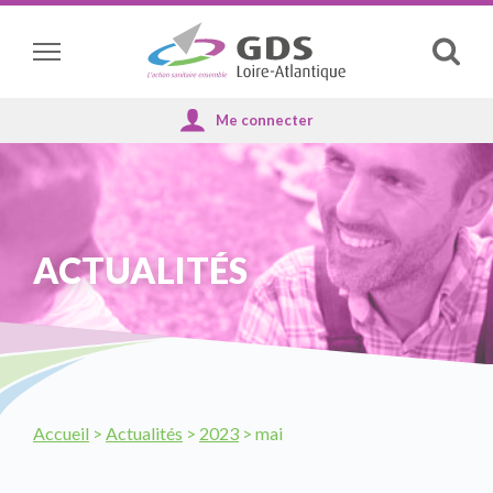
Panneau de gestion des cookies
Affich
la
reche
ACTUALITÉS
Accueil
>
Actualités
>
2023
>
mai