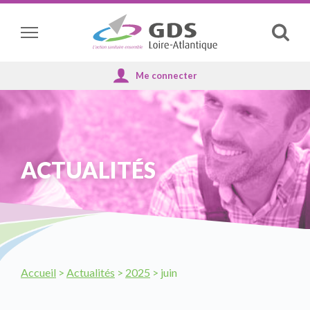
Panneau de gestion des cookies
Affich
la
reche
ACTUALITÉS
Accueil
>
Actualités
>
2025
>
juin