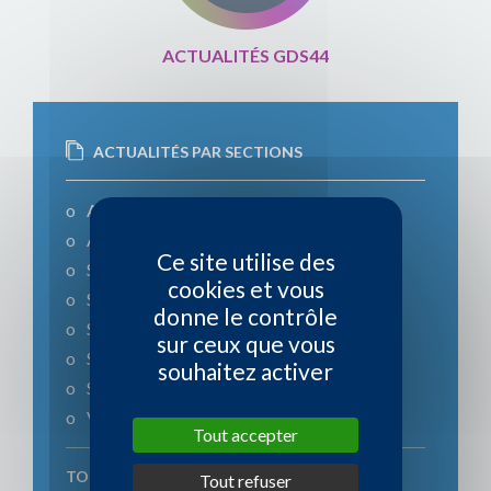
ACTUALITÉS GDS44
ACTUALITÉS PAR SECTIONS
Actualité
Actualités Ruminants
Ce site utilise des
Section apicole
cookies et vous
Section bovine
donne le contrôle
Section caprine
sur ceux que vous
Section ovine
souhaitez activer
Section porcine
Veille sanitaire
Tout accepter
TOUTES LES ACTUALITÉS
Tout refuser