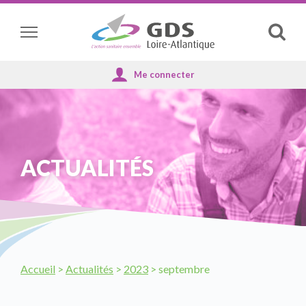
Panneau de gestion des cookies
Affich
la
reche
ACTUALITÉS
Accueil
>
Actualités
>
2023
>
septembre