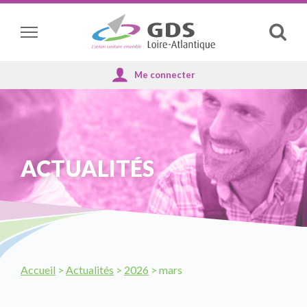
Panneau de gestion des cookies
Affich
la
reche
ACTUALITÉS
Accueil
>
Actualités
>
2026
>
mars