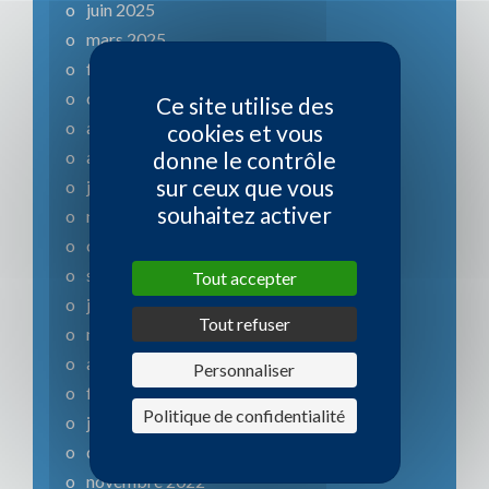
juin 2025
mars 2025
février 2025
octobre 2024
Ce site utilise des
août 2024
cookies et vous
avril 2024
donne le contrôle
sur ceux que vous
janvier 2024
souhaitez activer
novembre 2023
octobre 2023
septembre 2023
Tout accepter
juillet 2023
Tout refuser
mai 2023
avril 2023
Personnaliser
février 2023
Politique de confidentialité
janvier 2023
décembre 2022
novembre 2022